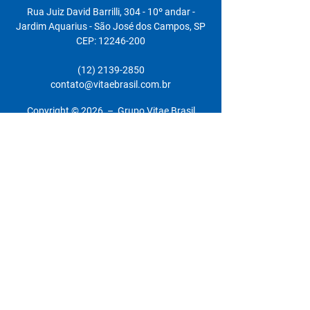
Rua Juiz David Barrilli, 304 - 10º andar -
Jardim Aquarius - São José dos Campos, SP
CEP: 12246-200
(12) 2139-2850
contato@vitaebrasil.com.br
Copyright © 2026 – Grupo Vitae Brasil
Navegue pelo site
Quem somos
Nossa história
Reconhecimentos
Parcerias
Política de privacidade
Marcas
albert